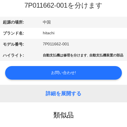
ち
7P011662-001を分けます
に
つ
起源の場所:
中国
い
hitachi
ブランド名:
て
7P011662-001
モデル番号:
,
ハイライト:
自動支払機は修理を分けます
自動支払機装置の部品
工
お問い合わせ!
場
見
詳細を展開する
学
類似品
品