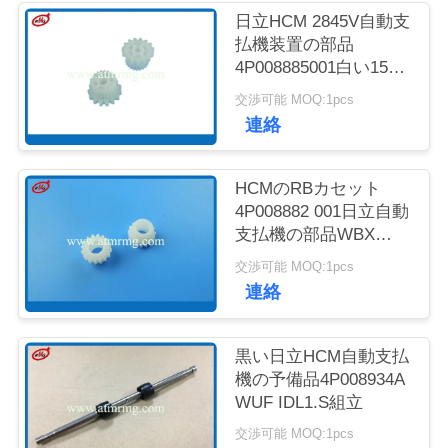
質
日立HCM 2845V自動支
払機装置の部品
管
4P008885001白い15T
理
21Tのギヤ
交渉可能 MOQ:1pcs
連絡
お
HCMのRBカセット
問
4P008882 001日立自動
支払機の部品WBX
い
DRV 6-Z15 G
交渉可能 MOQ:1pcs
合
連絡
わ
せ
黒い日立HCM自動支払
機の予備品4P008934A
WUF IDL1.S組立
ニ
交渉可能 MOQ:1pcs