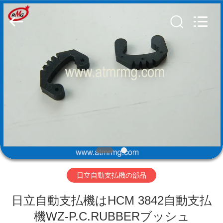
Copyright
©
2017
-
2026
Shenzhen
Rong
Mei
Guang
ホ
Science
And
Technology
ー
Co.,
Ltd..
All
ム
Rights
Reserved.
製
品
日立自動支払機の部品
私
日立自動支払機はHCM 3842自動支払
た
機WZ-P.C.RUBBERブッシュ