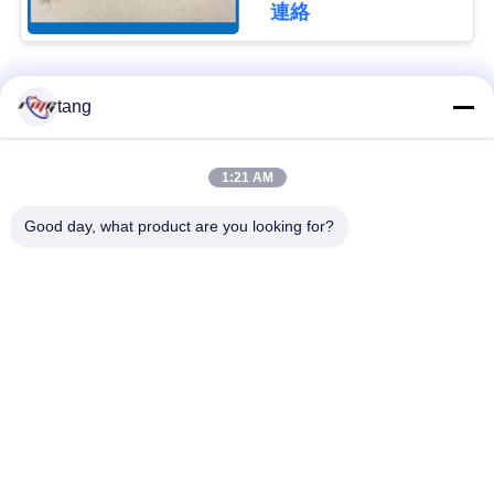
連絡
ュ
ー
人気カテゴリ
すべて
ス
tang
自動支払機の予備品
自動支払機機械部品
1:21 AM
事
Good day, what product are you looking for?
例
wincor 自動支払機の
NCR 自動支払機の部
部品
品
引
NMD 自動支払機の部
Diebold 自動支払機の
金
品
部品
を
日立自動支払機の部
自動支払機銀行機械
求
品
め