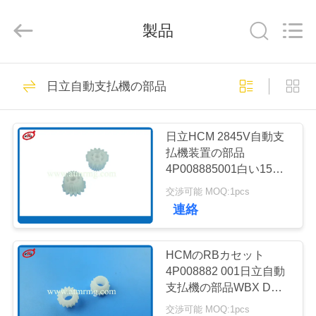
Copyright
©
2017
-
製品
2026
Shenzhen
Rong
Mei
Guang
ホ
932
Science
日立自動支払機の部品
And
Technology
ー
Co.,
自動支払機の予備品
Ltd..
All
ム
Rights
日立HCM 2845V自動支
Reserved.
払機装置の部品
4P008885001白い15T
製
21Tのギヤ
交渉可能 MOQ:1pcs
品
連絡
831
私
HCMのRBカセット
自動支払機機械部品
4P008882 001日立自動
た
支払機の部品WBX DRV
6-Z15 G
交渉可能 MOQ:1pcs