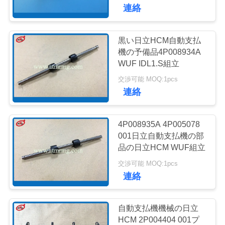
ち
連絡
に
つ
黒い日立HCM自動支払
959
機の予備品4P008934A
い
wincor 自動支払機
WUF IDL1.S組立
て
交渉可能 MOQ:1pcs
の部品
連絡
工
4P008935A 4P005078
場
001日立自動支払機の部
品の日立HCM WUF組立
1662
見
交渉可能 MOQ:1pcs
NCR 自動支払機の
学
連絡
部品
品
自動支払機機械の日立
HCM 2P004404 001プ