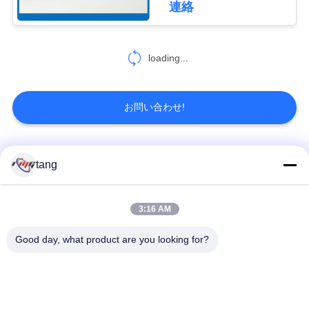
連絡
て
109
自動支払機カセット
く
loading...
だ
部品
さ
お問い合わせ!
い
人気カテゴリ
すべて
tang
23
地
ATMカードリーダ
図
自動支払機の予備品
自動支払機機械部品
3:16 AM
ー
Good day, what product are you looking for?
wincor 自動支払機の
NCR 自動支払機の部
プ
部品
品
ラ
NMD 自動支払機の部
Diebold 自動支払機の