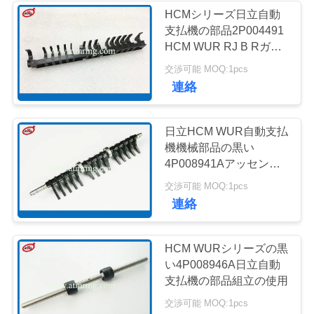
ュ
HCMシリーズ日立自動
支払機の部品2P004491
285
ー
HCM WUR RJ B Rガイ
日立自動支払機の部
ド
ス
交渉可能 MOQ:1pcs
連絡
品
事
日立HCM WUR自動支払
例
機機械部品の黒い
4P008941Aアッセンブ
リ
38
交渉可能 MOQ:1pcs
引
連絡
金
自動支払機銀行機械
HCM WURシリーズの黒
を
い4P008946A日立自動
求
支払機の部品組立の使用
交渉可能 MOQ:1pcs
め