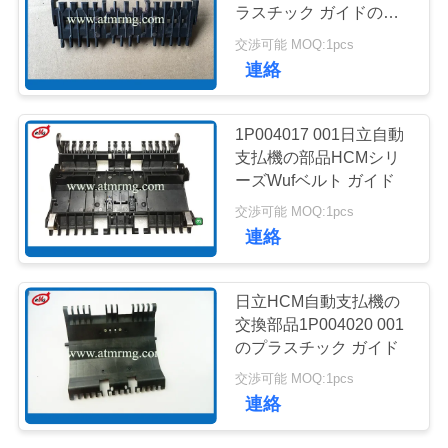
質
ラスチック ガイドの部
品
管
交渉可能 MOQ:1pcs
218
連絡
理
NMD 自動支払機の
1P004017 001日立自動
部品
お
支払機の部品HCMシリ
ーズWufベルト ガイド
問
交渉可能 MOQ:1pcs
い
連絡
合
1127
日立HCM自動支払機の
Diebold 自動支払機
わ
交換部品1P004020 001
のプラスチック ガイド
せ
の部品
交渉可能 MOQ:1pcs
連絡
ニ