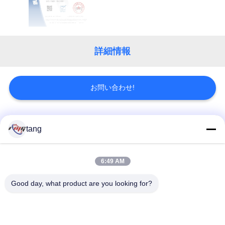
ち
に
つ
詳細情報
い
て
お問い合わせ!
工
人気カテゴリ
すべて
tang
場
見
自動支払機の予備品
自動支払機機械部品
6:49 AM
学
Good day, what product are you looking for?
wincor 自動支払機の
NCR 自動支払機の部
部品
品
品