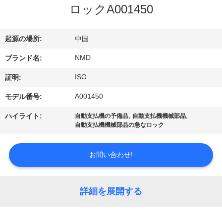
ち
ロックA001450
に
つ
起源の場所:
中国
い
NMD
ブランド名:
て
ISO
証明:
A001450
モデル番号:
工
,
,
ハイライト:
自動支払機の予備品
自動支払機機械部品
自動支払機機械部品の急なロック
場
見
お問い合わせ!
学
詳細を展開する
品