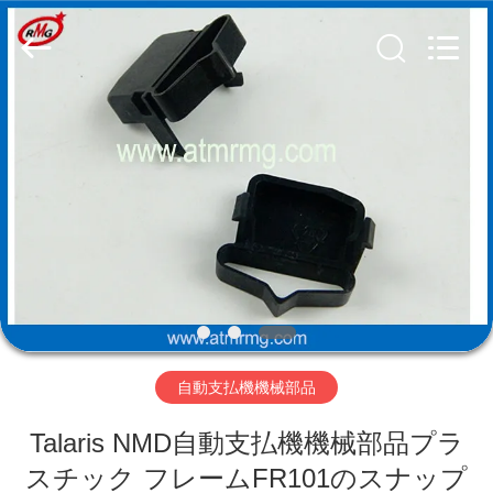
Copyright
©
2017
-
2026
Shenzhen
Rong
Mei
Guang
ホ
Science
And
Technology
ー
Co.,
Ltd..
All
ム
Rights
Reserved.
製
品
自動支払機機械部品
私
Talaris NMD自動支払機機械部品プラ
た
スチック フレームFR101のスナップ