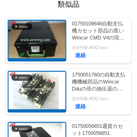
質
類似品
管
01750109646自動支払
理
機カセット部品の黒い
Wincor CMD V4の現金
カセット
お
交渉可能 MOQ:1pcs
連絡
問
い
1750051760の自動支払
機機械部品のWincor
合
Dduの倍の抽出器の単
位Cmd V4
わ
交渉可能 MOQ:1pcs
連絡
せ
01750056651通貨カセ
ニ
ット1750056651