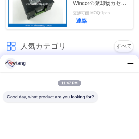
Wincorの棄却物カセッ
ュ
ト
交渉可能 MOQ:1pcs
ー
連絡
ス
人気カテゴリ
すべて
事
tang
例
自動支払機の予備品
自動支払機機械部品
11:47 PM
wincor 自動支払機の
NCR 自動支払機の部
引
部品
品
Good day, what product are you looking for?
金
を
NMD 自動支払機の部
Diebold 自動支払機の
品
部品
求
め
日立自動支払機の部