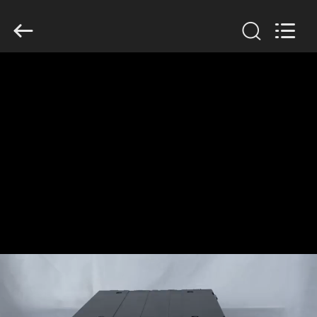
Copyright
©
2017
-
2026
Shenzhen
Rong
Mei
Guang
ホ
Science
And
Technology
ー
Co.,
Ltd..
All
ム
Rights
Reserved.
製
品
私
た