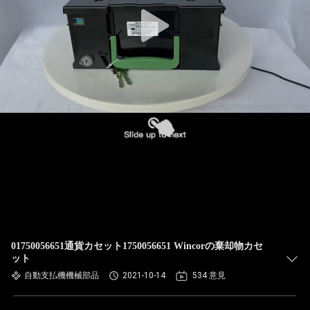
ち
に
つ
い
て
工
場
見
学
01750056651通貨カセット1750056651 Wincorの棄却物カセ
ット
自動支払機機械部品
2021-10-14
534 意見
品