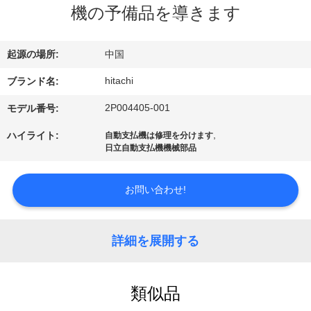
ち
機の予備品を導きます
に
つ
起源の場所:
中国
い
hitachi
ブランド名:
て
2P004405-001
モデル番号:
,
ハイライト:
自動支払機は修理を分けます
日立自動支払機機械部品
工
場
お問い合わせ!
見
学
詳細を展開する
品
類似品