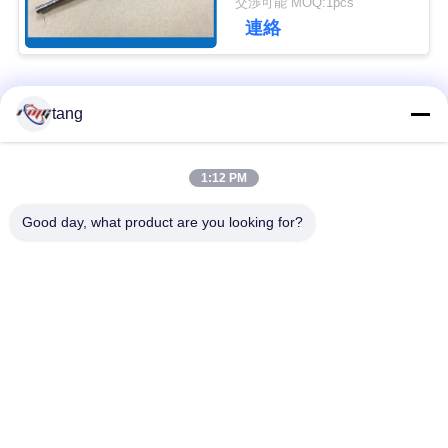
交渉可能 MOQ:1pcs
ュ
連絡
ー
ス
人気カテゴリ
すべて
tang
事
自動支払機の予備品
自動支払機機械部品
1:12 PM
例
Good day, what product are you looking for?
wincor 自動支払機の
NCR 自動支払機の部
部品
品
引
金
NMD 自動支払機の部
Diebold 自動支払機の
品
部品
を
求
日立自動支払機の部
自動支払機銀行機械
品
め