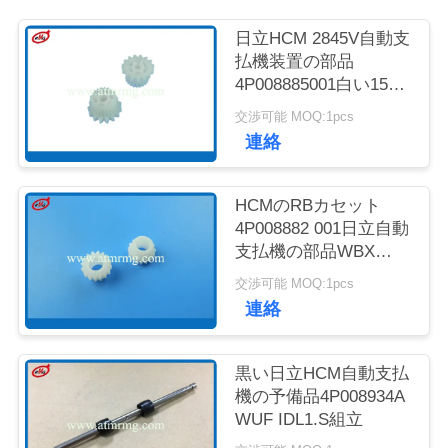
質
日立HCM 2845V自動支
管
払機装置の部品
4P008885001白い15T
理
21Tのギヤ
交渉可能 MOQ:1pcs
連絡
お
問
HCMのRBカセット
4P008882 001日立自動
い
支払機の部品WBX
DRV 6-Z15 G
合
交渉可能 MOQ:1pcs
連絡
わ
せ
黒い日立HCM自動支払
機の予備品4P008934A
WUF IDL1.S組立
ニ