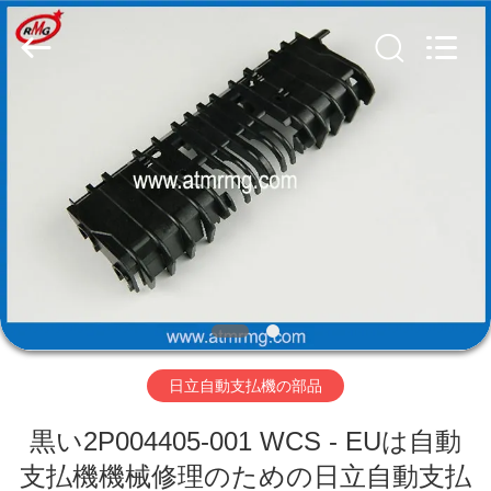
Copyright
©
2017
-
2026
Shenzhen
Rong
Mei
Guang
ホ
Science
And
Technology
ー
Co.,
Ltd..
All
ム
Rights
Reserved.
製
品
日立自動支払機の部品
私
黒い2P004405-001 WCS - EUは自動
た
支払機機械修理のための日立自動支払