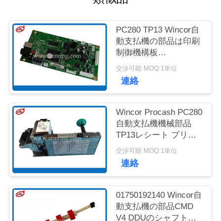
質
管
PC280 TP13 Wincor自
動支払機の部品は印刷
理
制御機構板
01750189334に領収証
交渉可能 MOQ:1単位
を出す
お
連絡
問
Wincor Procash PC280
い
自動支払機機械部品
TP13レシート プリン
合
ター
交渉可能 MOQ:1単位
わ
連絡
せ
01750192140 Wincor自
動支払機の部品CMD
ニ
V4 DDUのシャフトが