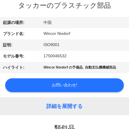
ち
タッカーのプラスチック部品
に
つ
起源の場所:
中国
い
Wincor Nixdorf
ブランド名:
て
ISO9001
証明:
1750046532
モデル番号:
工
,
ハイライト:
Wincor Nixdorf の予備品
自動支払機機械部品
場
お問い合わせ!
見
学
詳細を展開する
品
類似品