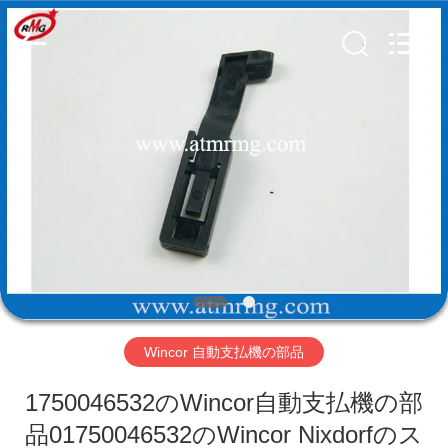
Copyright
©
2017
-
2026
Shenzhen
Rong
Mei
Guang
ホ
Science
And
Technology
ー
Co.,
Ltd..
All
ム
Rights
Reserved.
製
品
Wincor 自動支払機の部品
私
1750046532のWincor自動支払機の部
た
品01750046532のWincor Nixdorfのス