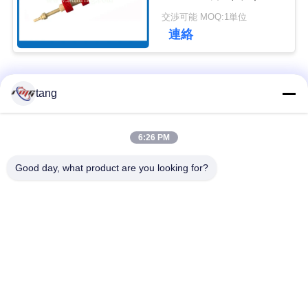
付いている赤い引き手
ュ
交渉可能 MOQ:1単位
Sp
連絡
ー
ス
人気カテゴリ
すべて
tang
事
自動支払機の予備品
自動支払機機械部品
6:26 PM
例
Good day, what product are you looking for?
wincor 自動支払機の
NCR 自動支払機の部
引
部品
品
金
NMD 自動支払機の部
Diebold 自動支払機の
を
品
部品
求
日立自動支払機の部
自動支払機銀行機械
め
品