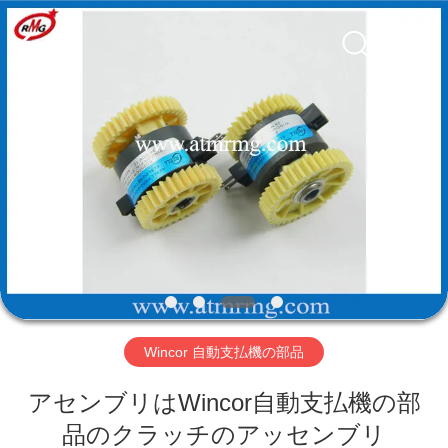
Copyright
©
2017
-
2026
Shenzhen
Rong
Mei
Guang
ホ
Science
And
Technology
ー
Co.,
Ltd..
All
ム
Rights
Reserved.
製
品
Wincor 自動支払機の部品
私
アセンブリはWincor自動支払機の部
た
品のクラッチのアッセンブリ