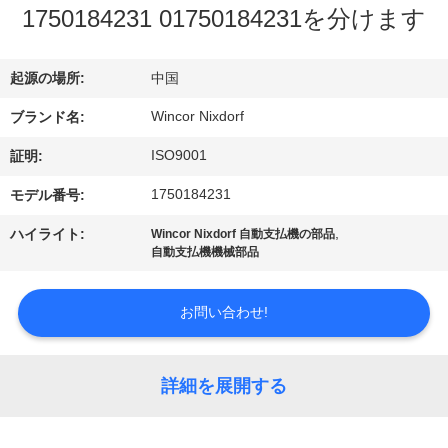
ち
1750184231 01750184231を分けます
に
つ
起源の場所:
中国
い
Wincor Nixdorf
ブランド名:
て
ISO9001
証明:
1750184231
モデル番号:
工
,
ハイライト:
Wincor Nixdorf 自動支払機の部品
自動支払機機械部品
場
見
お問い合わせ!
学
詳細を展開する
品