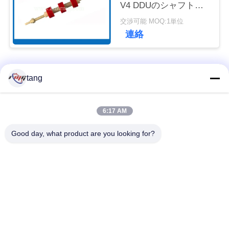
V4 DDUのシャフトが
ュ
付いている赤い引き手
交渉可能 MOQ:1単位
Sp
ー
連絡
ス
人気カテゴリ
すべて
tang
事
例
自動支払機の予備品
自動支払機機械部品
6:17 AM
Good day, what product are you looking for?
wincor 自動支払機の
NCR 自動支払機の部
引
部品
品
金
を
NMD 自動支払機の部
Diebold 自動支払機の
品
部品
求
め
日立自動支払機の部