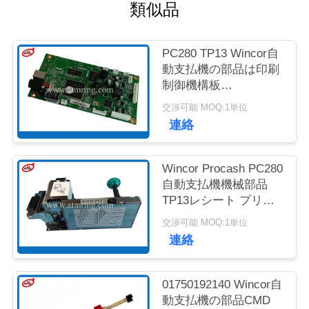
質
類似品
管
PC280 TP13 Wincor自
理
動支払機の部品は印刷
制御機構板
01750189334に領収証
お
交渉可能 MOQ:1単位
を出す
連絡
問
い
Wincor Procash PC280
自動支払機機械部品
合
TP13レシート プリン
ター
わ
交渉可能 MOQ:1単位
連絡
せ
01750192140 Wincor自
ニ
動支払機の部品CMD