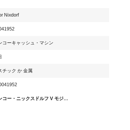
r Nixdorf
041952
ンコーキャッシュ・マシン
日
スチック か 金属
0041952
ウィンコー・ニックスドルフ V モジュール26T