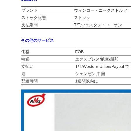
ブランド
ウィンコー・ニックスドルフ
ストック状態
ストック
支払期間
T/T,ウェスタン・ユニオン
その他のサービス
価格
FOB
輸送
エクスプレス/航空/船舶
支払い
T/T/Western Union/Paypal で
港
シェンゼン,中国
配達時間
1週間以内に