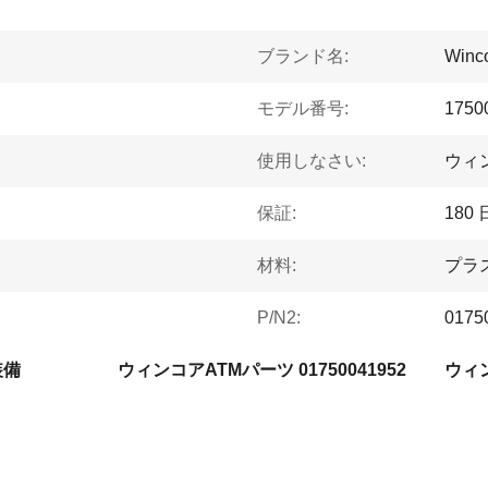
ブランド名:
Winco
モデル番号:
1750
使用しなさい:
ウィ
保証:
180 
材料:
プラ
P/N2:
0175
装備
ウィンコアATMパーツ 01750041952