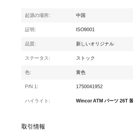
起源の場所:
中国
証明:
ISO9001
品質:
新しいオリジナル
ステータス:
ストック
色:
黄色
P/N 1:
1750041952
ハイライト:
Wincor ATM パーツ 26T 
取引情報