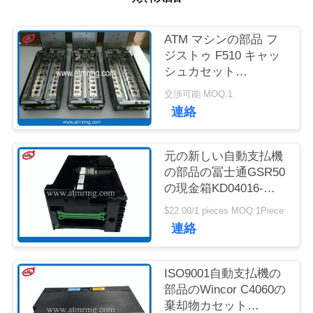
質
管
ATM マシンの部品 フ
ジストゥ F510 キャッ
理
シュカセット
KD03300-C700 キング
交渉可能 MOQ:1
キャッサー キャッシュ
お
連絡
カセット
問
元の新しい自動支払機
い
の部品の冨士通GSR50
の現金箱KD04016-
合
D001
$22.00/1 pieces MOQ:1Piece
わ
連絡
せ
ISO9001自動支払機の
部品のWincor C4060の
ニ
棄却物カセット