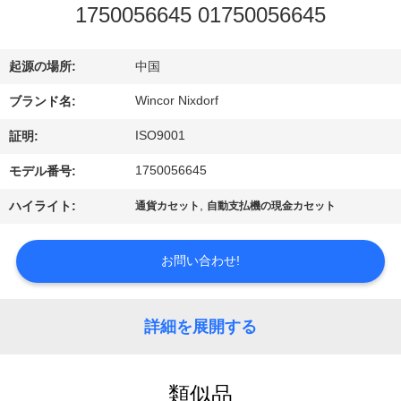
ち
1750056645 01750056645
に
つ
起源の場所:
中国
い
Wincor Nixdorf
ブランド名:
ISO9001
て
証明:
1750056645
モデル番号:
工
,
ハイライト:
通貨カセット
自動支払機の現金カセット
場
お問い合わせ!
見
学
詳細を展開する
品
類似品