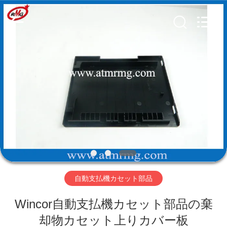
Copyright
©
2017
-
2026
Shenzhen
Rong
Mei
Guang
ホ
Science
And
Technology
ー
Co.,
Ltd..
All
ム
Rights
Reserved.
製
品
自動支払機カセット部品
私
Wincor自動支払機カセット部品の棄
た
却物カセット上りカバー板