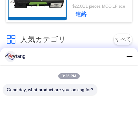
1750207552
ュ
$22.00/1 pieces MOQ:1Piece
01750207552
連絡
ー
ス
人気カテゴリ
すべて
事
tang
自動支払機の予備品
自動支払機機械部品
例
3:26 PM
wincor 自動支払機の
NCR 自動支払機の部
引
部品
品
Good day, what product are you looking for?
金
NMD 自動支払機の部
Diebold 自動支払機の
を
品
部品
求
日立自動支払機の部
自動支払機銀行機械
め
品