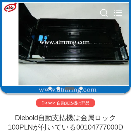
Copyright
©
2017
-
2026
Shenzhen
Rong
Mei
Guang
ホ
Science
And
Technology
ー
Co.,
Ltd..
All
ム
Rights
Reserved.
製
品
Diebold 自動支払機の部品
私
Diebold自動支払機は金属ロック
た
100PLNが付いている00104777000D