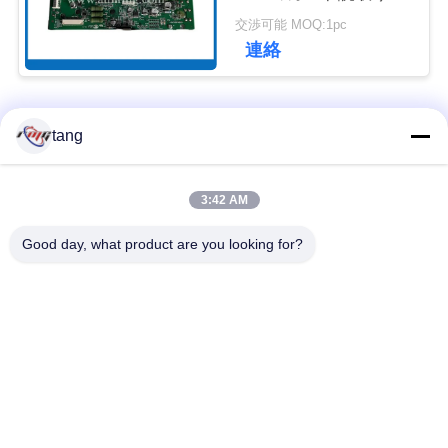
置コントローラー
ュ
交渉可能 MOQ:1pc
連絡
ー
ス
人気カテゴリ
すべて
tang
事
自動支払機の予備品
自動支払機機械部品
3:42 AM
例
Good day, what product are you looking for?
wincor 自動支払機の
NCR 自動支払機の部
引
部品
品
金
NMD 自動支払機の部
Diebold 自動支払機の
を
品
部品
求
日立自動支払機の部
自動支払機銀行機械
め
品