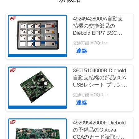
質
管
49249428000A自動支
払機の交換部品の
理
Diebold EPP7 BSC
MDL LGE ST STLの高
交渉可能 MOQ:1pc
温リアクター
お
連絡
問
39015104000B Diebold
い
自動支払機の部品CCA
USBレシート プリン
合
タ・コントローラ
交渉可能 MOQ:1pc
わ
連絡
せ
49209542000F Diebold
の予備品のOpteva
ニ
CCAのカード読取り装