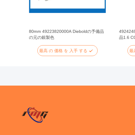
支払機の部
80mm 49223820000A Dieboldの予備品
49242
タ・コン
の元の銀製色
品1.6
ボード
最高 の 価格 を 入手 する
最