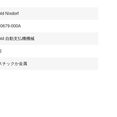
ld Nixdorf
00679-000A
bold 自動支払機機械
日
スチックか金属