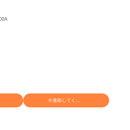
000A
 する
今連絡してください