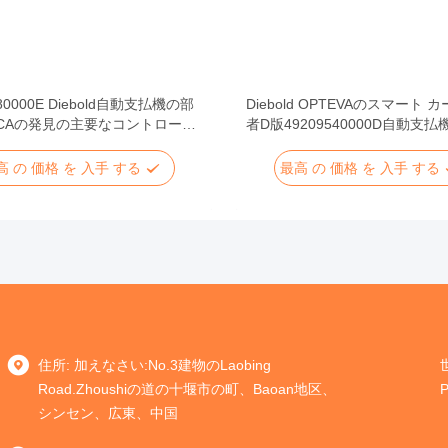
480000E Diebold自動支払機の部
Diebold OPTEVAのスマート 
 CCAの発見の主要なコントローラ
者D版49209540000D自動支
高 の 価格 を 入手 する
最高 の 価格 を 入手 する
住所: 加えなさい:No.3建物のLaobing
Road.Zhoushiの道の十堰市の町、Baoan地区、
シンセン、広東、中国