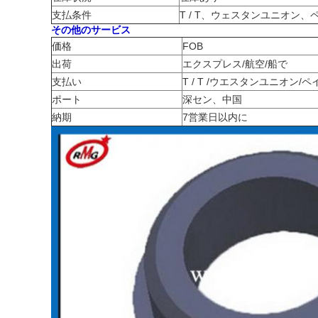
支払条件
T / T、ウェスタンユニオン、
その他のサービス
価格
FOB
出荷
エクスプレス/航空/船で
支払い
T / T /ウエスタンユニオン/
ポート
深セン、中国
納期
7営業日以内に