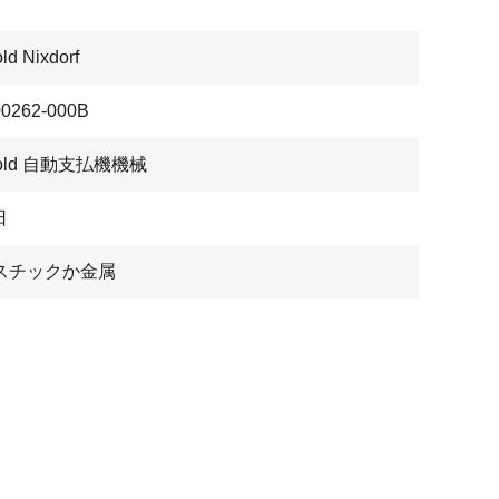
ld Nixdorf
00262-000B
bold 自動支払機機械
日
スチックか金属