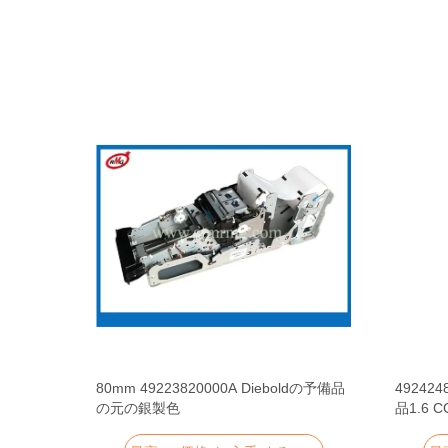
支払機の部
80mm 49223820000A Dieboldの予備品
49242
タ・コン
の元の銀製色
品1.6
ボード