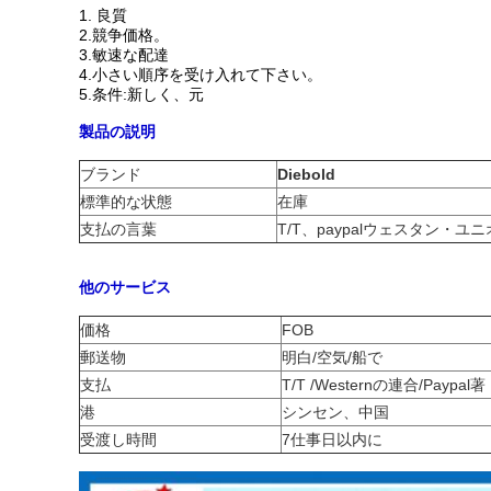
1.
良質
2.競争価格。
3.敏速な配達
4.小さい順序を受け入れて下さい。
5.条件:新しく、元
製品の説明
ブランド
Diebold
標準的な状態
在庫
支払の言葉
T/T、paypalウェスタン・ユ
他のサービス
価格
FOB
郵送物
明白/空気/船で
支払
T/T /Westernの連合/Paypal著
港
シンセン、中国
受渡し時間
7仕事日以内に