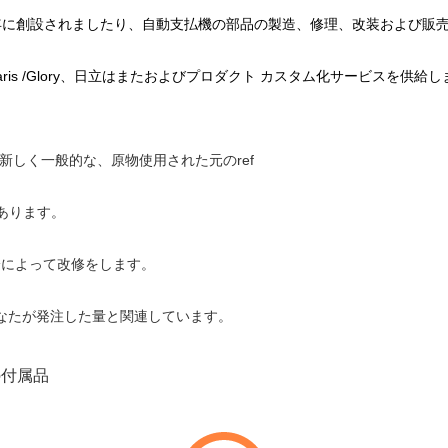
8年に創設されましたり、自動支払機の部品の製造、修理、改装および販売
D/Talaris /Glory、日立はまたおよびプロダクト カスタム化サービスを供給
新しく一般的な、原物使用された元のref
あります。
身によって改修をします。
あなたが発注した量と関連しています。
の付属品