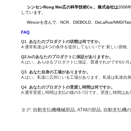
シンセンRong Mei広の科学技術Co.、株式会社は
200
しています。
Wincorを含んで、NCR、DIEBOLD、DeLaRue/NM
FAQ
Q1.
あなたのプロダクトの状態は何ですか。
A:通常私達は4つの条件を提供してもいいです:新しい原物、
Q2.Isのあなたのプロダクトに保証がありますか。
A:はい。あらゆるプロダクトに保証、普通それがです6か月
Q3.
あなた自身の工場がありますか。
A:はい。私達に広州にいる工場があります。私達は私達自
Q4.
あなたのプロダクトの受渡し時間は何ですか。
A:通常受渡し時間は支払の後の3-7日です。受渡し時間は
タグ:
自動支払機機械部品
,
ATMの部品
,
自動支払機