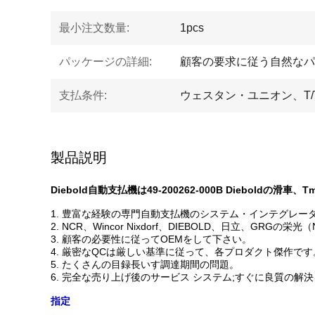
最小注文数量:
1pcs
パッケージの詳細:
顧客の要求に従う自然なパ
支払条件:
ウェスタン・ユニオン、T/T、
製品説明
Diebold自動支払機は49-200262-000B Dieboldの滑車
1.
豊富な経験の専門自動支払機のシステム・インテグレー
2.
NCR、Wincor Nixdorf、DIEBOLD、日立、GRG
3.
顧客の必要性に従ってOEMをして下さい。
4.
厳密なQCは厳しい基準に従って、各プロダクト傑作です
5.
たくさんの目録長いす調達期間の問題。
6.
完全な売り上げ後のサービス システム;すぐに良質の解
指定