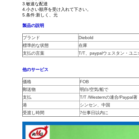
3.敏速な配達
4.小さい順序を受け入れて下さい。
5.条件:新しく、元
製品の説明
ブランド
Diebold
標準的な状態
在庫
支払の言葉
T/T、paypalウェスタン・ユ
他のサービス
価格
FOB
郵送物
明白/空気/船で
支払
T/T /Westernの連合/Paypal著
港
シンセン、中国
受渡し時間
7仕事日以内に