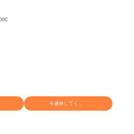
000C
 する
今連絡してください