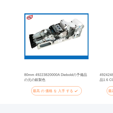
支払機の部
80mm 49223820000A Dieboldの予備品
49242
タ・コン
の元の銀製色
品1.6
ボード
最高 の 価格 を 入手 する
最