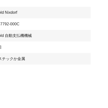
ld Nixdorf
07792-000C
bold 自動支払機機械
日
スチックか金属