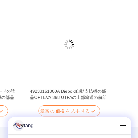
カードの読
49233151000A Diebold自動支払機の部
払機の部品
品OPTEVA 368 UTFAの上部輸送の前部
最高 の 価格 を 入手 する
tang