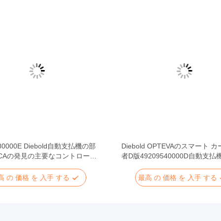
480000E Diebold自動支払機の部
Diebold OPTEVAのスマート 
 CCAの発見の主要なコントローラ
者D版49209540000D自動支
高 の 価格 を 入手 する
最高 の 価格 を 入手 する