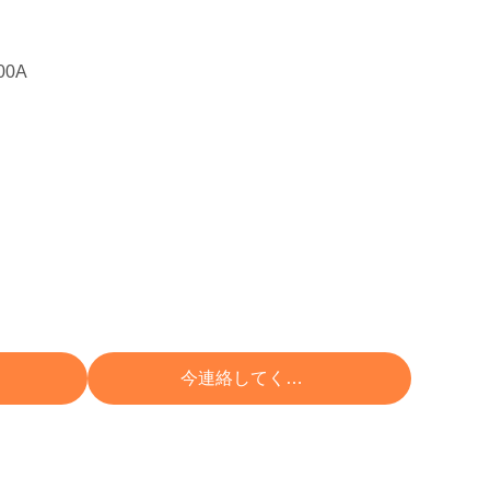
00A
 する
今連絡してください