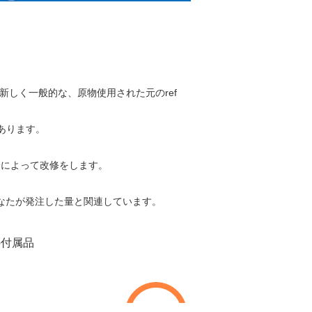
新しく一般的な、原物使用された元のref
あります。
身によって改修をします。
あなたが発注した量と関連しています。
の付属品