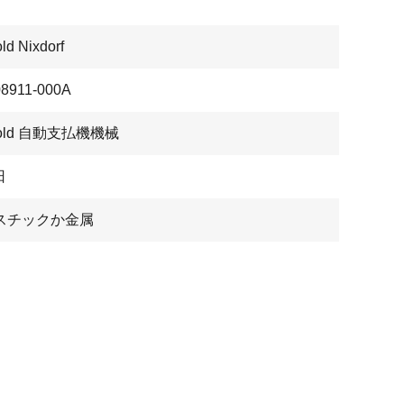
ld Nixdorf
08911-000A
bold 自動支払機機械
日
スチックか金属