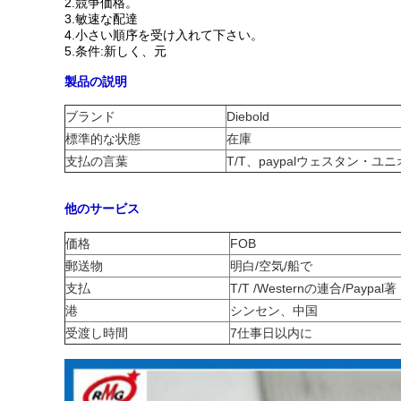
2.競争価格。
3.敏速な配達
4.小さい順序を受け入れて下さい。
5.条件:新しく、元
製品の説明
ブランド
Diebold
標準的な状態
在庫
支払の言葉
T/T、paypalウェスタン・ユ
他のサービス
価格
FOB
郵送物
明白/空気/船で
支払
T/T /Westernの連合/Paypal著
港
シンセン、中国
受渡し時間
7仕事日以内に