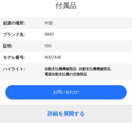
ち
付属品
に
つ
起源の場所:
中国
い
NMD
ブランド名:
て
ISO
証明:
A007446
モデル番号:
工
,
,
ハイライト:
自動支払機機械部品
自動支払機機械部品
電源自動支払機の交換部品
場
見
お問い合わせ!
学
詳細を展開する
品