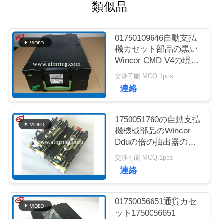
質
類似品
管
01750109646自動支払
理
機カセット部品の黒い
Wincor CMD V4の現金
カセット
お
交渉可能 MOQ:1pcs
連絡
問
い
1750051760の自動支払
機機械部品のWincor
合
Dduの倍の抽出器の単
位Cmd V4
わ
交渉可能 MOQ:1pcs
連絡
せ
01750056651通貨カセ
ニ
ット1750056651