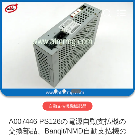
Copyright
©
2017
-
2026
Shenzhen
Rong
Mei
Guang
ホ
Science
And
Technology
ー
Co.,
Ltd..
All
ム
Rights
Reserved.
製
品
自動支払機機械部品
私
A007446 PS126の電源自動支払機の
た
交換部品、Banqit/NMD自動支払機の