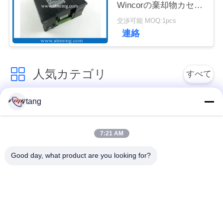
Wincorの棄却物カセッ
ュ
ト
交渉可能 MOQ:1pcs
ー
連絡
ス
人気カテゴリ
すべて
事
tang
例
自動支払機の予備品
自動支払機機械部品
7:21 AM
wincor 自動支払機の
NCR 自動支払機の部
引
部品
品
Good day, what product are you looking for?
金
を
NMD 自動支払機の部
Diebold 自動支払機の
品
部品
求
め
日立自動支払機の部