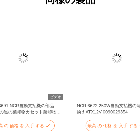
ビデオ
56691 NCR自動支払機の部品
NCR 6622 250W自動支払機
S2の黒の棄却物カセット棄却物の
換えATX12V 0090029354
の大箱
高 の 価格 を 入手 する
最高 の 価格 を 入手 する