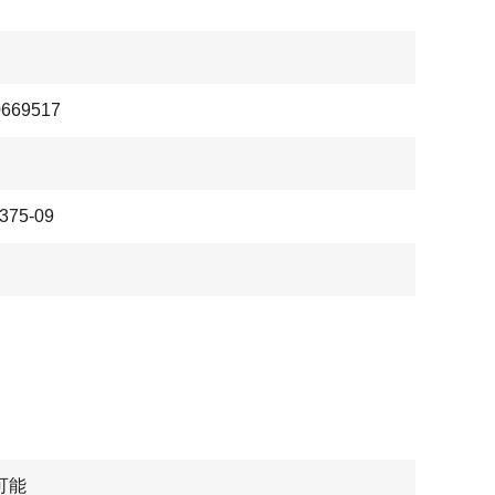
0669517
375-09
可能