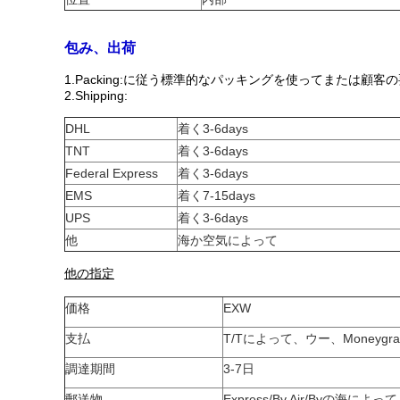
包み、出荷
1.Packing:に従う標準的なパッキングを使ってまたは顧客
2.Shipping:
DHL
着く3-6days
TNT
着く3-6days
Federal Express
着く3-6days
EMS
着く7-15days
UPS
着く3-6days
他
海か空気によって
他の指定
価格
EXW
支払
T/Tによって、ウー、Moneygr
調達期間
3-7日
郵送物
Express/By Air/Byの海によって