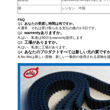
港
シンセン、中国
FAQ
Q1.
あなたの受渡し時間は何ですか。
A:通常、それは受け取られる支払の後の1-5日です。
warrentyありますか。
Q2.
A:はい、私達は90日をwarrenty提供します
工場がありますか。
Q3.
A:はい、私達に工場があります。
あなたのプロダクトすべては新しい元の質です
Q4.
A:No.Weは
新しい原物、新しい一般的の使用される原物を