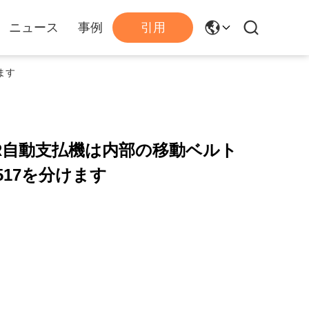
ニュース
事例
引用
けます
9 NCR自動支払機は内部の移動ベルト
669517を分けます