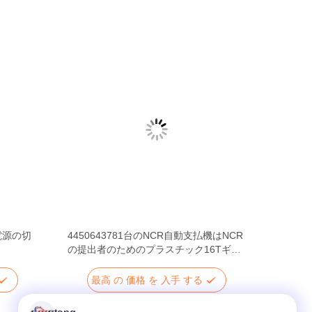
の電源の切
4450643781台のNCR自動支払機はNCR
の提出者のためのプラスチック16Tギヤ
滑車を分ける
最高 の 価格 を 入手 する