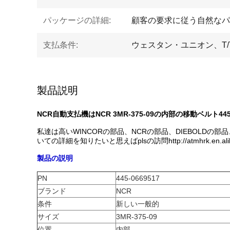
パッケージの詳細:
顧客の要求に従う自然なパ
支払条件:
ウェスタン・ユニオン、T/T、
製品説明
NCR自動支払機はNCR 3MR-375-09の内部の移動ベルト445-0
私達は高いWINCORの部品、NCRの部品、DIEBOL
いての詳細を知りたいと思えばplsの訪問http://atmhrk.en.
製品の説明
PN
445-0669517
ブランド
NCR
条件
新しい一般的
サイズ
3MR-375-09
位置
内部