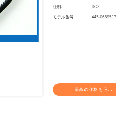
証明:
ISO
モデル番号:
445-066951
最高 の 価格 を 入手