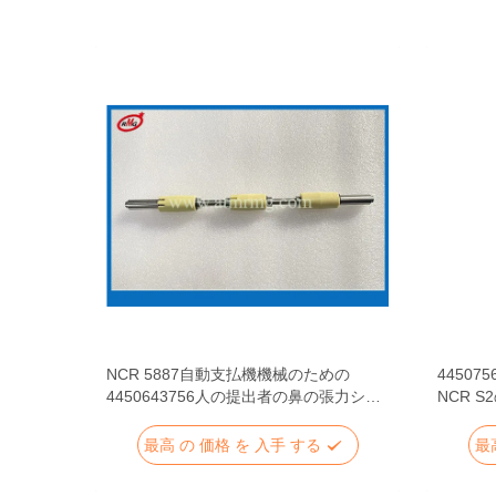
NCR自動
NCR 5887自動支払機機械のための
44507
の張力ア
4450643756人の提出者の鼻の張力シャ
NCR 
フト
パージ
最高 の 価格 を 入手 する
最