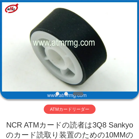
Copyright
©
2017
-
2026
Shenzhen
Rong
Mei
Guang
ホ
Science
And
Technology
ー
Co.,
Ltd..
All
ム
Rights
Reserved.
製
品
ATMカードリーダー
私
NCR ATMカードの読者は3Q8 Sankyo
た
のカード読取り装置のための10MMの