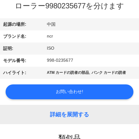
ち
ローラー9980235677を分けます
に
つ
起源の場所:
中国
い
ncr
ブランド名:
て
ISO
証明:
998-0235677
モデル番号:
工
,
ハイライト:
ATM カードの読者の部品
バンク カードの読者
場
お問い合わせ!
見
学
詳細を展開する
品
類似品