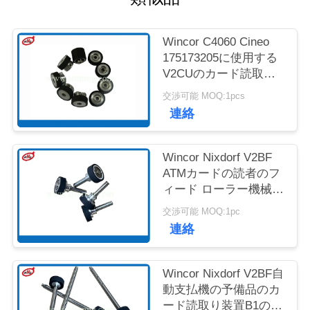
質
管
Wincor C4060 Cineo
175173205に使用する
理
V2CUのカード読取り
装置自動支払機のロー
交渉可能 MOQ:1pcs
ラー
お
連絡
問
Wincor Nixdorf V2BF
い
ATMカードの読者のフ
ィード ローラー機械部
合
品
交渉可能 MOQ:1pc
わ
連絡
せ
Wincor Nixdorf V2BF自
動支払機の予備品のカ
ニ
ード読取り装置B1のフ