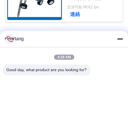
ィード ローラー
ュ
交渉可能 MOQ:1pc
連絡
ー
ス
人気カテゴリ
すべて
tang
事
自動支払機の予備品
自動支払機機械部品
4:28 AM
例
Good day, what product are you looking for?
wincor 自動支払機の
NCR 自動支払機の部
引
部品
品
金
NMD 自動支払機の部
Diebold 自動支払機の
を
品
部品
求
日立自動支払機の部
自動支払機銀行機械
め
品