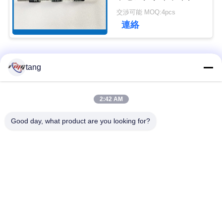
シャフトのタイミング
ュ
交渉可能 MOQ:4pcs
ディスク4450672124
連絡
ー
ス
人気カテゴリ
すべて
tang
事
自動支払機の予備品
自動支払機機械部品
2:42 AM
例
Good day, what product are you looking for?
wincor 自動支払機の
NCR 自動支払機の部
引
部品
品
金
NMD 自動支払機の部
Diebold 自動支払機の
を
品
部品
求
日立自動支払機の部
自動支払機銀行機械
め
品