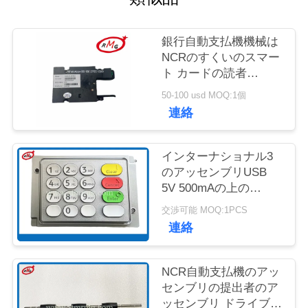
質
管
銀行自動支払機機械は
NCRのすくいのスマー
理
ト カードの読者
4450704253を445-
50-100 usd MOQ:1個
0704253分ける
お
連絡
問
インターナショナル3
い
のアッセンブリUSB
5V 500mAの上の
合
4450745408のNCR自
交渉可能 MOQ:1PCS
わ
動支払機の部品EPP
連絡
せ
NCR自動支払機のアッ
センブリの提出者のア
ニ
ッセンブリ ドライブ