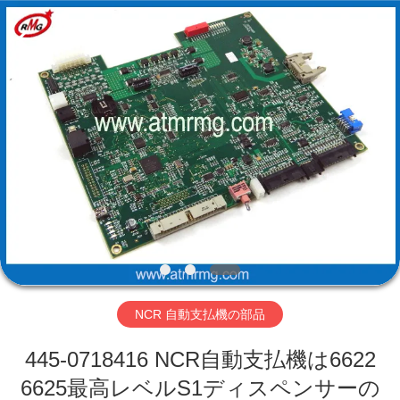
Copyright
©
2017
-
2026
Shenzhen
Rong
Mei
Guang
ホ
Science
And
Technology
ー
Co.,
Ltd..
All
ム
Rights
Reserved.
製
品
NCR 自動支払機の部品
私
445-0718416 NCR自動支払機は6622
た
6625最高レベルS1ディスペンサーの