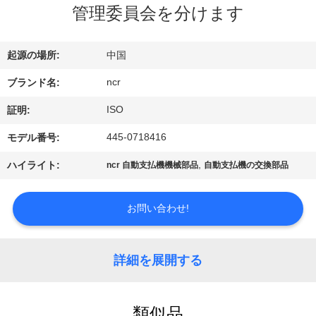
ち
管理委員会を分けます
に
つ
起源の場所:
中国
い
ncr
ブランド名:
て
ISO
証明:
445-0718416
モデル番号:
工
,
ハイライト:
ncr 自動支払機機械部品
自動支払機の交換部品
場
お問い合わせ!
見
学
詳細を展開する
品
類似品