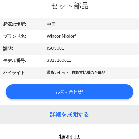
ち
セット部品
に
つ
起源の場所:
中国
い
Wincor Nixdorf
ブランド名:
て
ISO9001
証明:
3323200011
モデル番号:
工
,
ハイライト:
通貨カセット
自動支払機の予備品
場
お問い合わせ!
見
学
詳細を展開する
品
類似品