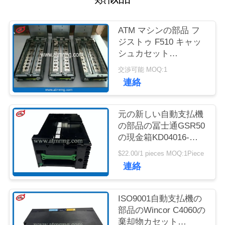
質
管
ATM マシンの部品 フ
ジストゥ F510 キャッ
理
シュカセット
KD03300-C700 キング
交渉可能 MOQ:1
キャッサー キャッシュ
お
連絡
カセット
問
元の新しい自動支払機
い
の部品の冨士通GSR50
の現金箱KD04016-
合
D001
$22.00/1 pieces MOQ:1Piece
わ
連絡
せ
ISO9001自動支払機の
部品のWincor C4060の
ニ
棄却物カセット