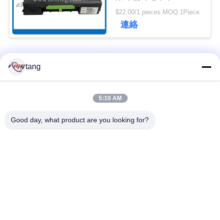
1750207552
ュ
$22.00/1 pieces MOQ:1Piece
01750207552
連絡
ー
ス
人気カテゴリ
すべて
tang
事
自動支払機の予備品
自動支払機機械部品
5:10 AM
例
Good day, what product are you looking for?
wincor 自動支払機の
NCR 自動支払機の部
引
部品
品
金
NMD 自動支払機の部
Diebold 自動支払機の
を
品
部品
求
日立自動支払機の部
自動支払機銀行機械
め
品