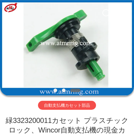
Copyright
©
2017
-
2026
Shenzhen
Rong
Mei
Guang
ホ
Science
And
Technology
ー
Co.,
Ltd..
All
ム
Rights
Reserved.
製
品
自動支払機カセット部品
私
緑3323200011カセット プラスチック
た
ロック、Wincor自動支払機の現金カ