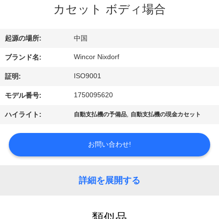
ち
カセット ボディ場合
に
つ
起源の場所:
中国
い
Wincor Nixdorf
ブランド名:
て
ISO9001
証明:
1750095620
モデル番号:
工
,
ハイライト:
自動支払機の予備品
自動支払機の現金カセット
場
お問い合わせ!
見
学
詳細を展開する
品
類似品