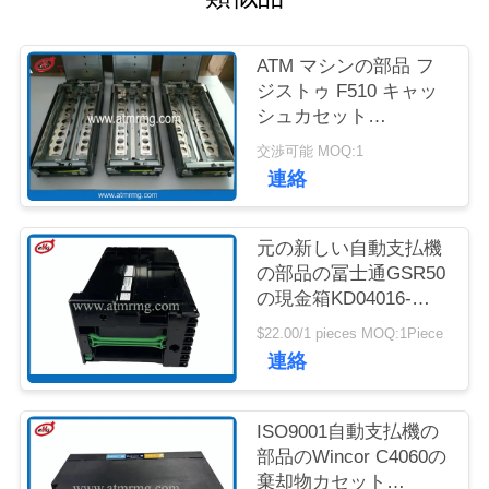
質
管
ATM マシンの部品 フ
ジストゥ F510 キャッ
理
シュカセット
KD03300-C700 キング
交渉可能 MOQ:1
キャッサー キャッシュ
お
連絡
カセット
問
元の新しい自動支払機
い
の部品の冨士通GSR50
の現金箱KD04016-
合
D001
$22.00/1 pieces MOQ:1Piece
わ
連絡
せ
ISO9001自動支払機の
部品のWincor C4060の
ニ
棄却物カセット