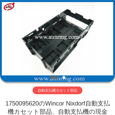
Copyright
©
2017
-
2026
Shenzhen
Rong
Mei
Guang
ホ
Science
And
Technology
ー
Co.,
Ltd..
All
ム
Rights
Reserved.
製
品
自動支払機カセット部品
私
1750095620のWincor Nixdorf自動支払
た
機カセット部品、自動支払機の現金