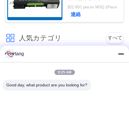
1750207552
ュ
$22.00/1 pieces MOQ:1Piece
01750207552
連絡
ー
ス
人気カテゴリ
すべて
事
tang
自動支払機の予備品
自動支払機機械部品
例
9:25 AM
wincor 自動支払機の
NCR 自動支払機の部
引
部品
品
Good day, what product are you looking for?
金
NMD 自動支払機の部
Diebold 自動支払機の
を
品
部品
求
日立自動支払機の部
自動支払機銀行機械
め
品