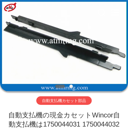
Copyright
©
2017
-
2026
Shenzhen
Rong
Mei
Guang
ホ
Science
And
Technology
ー
Co.,
Ltd..
All
ム
Rights
Reserved.
製
品
自動支払機カセット部品
私
自動支払機の現金カセットWincor自
た
動支払機は1750044031 1750044032