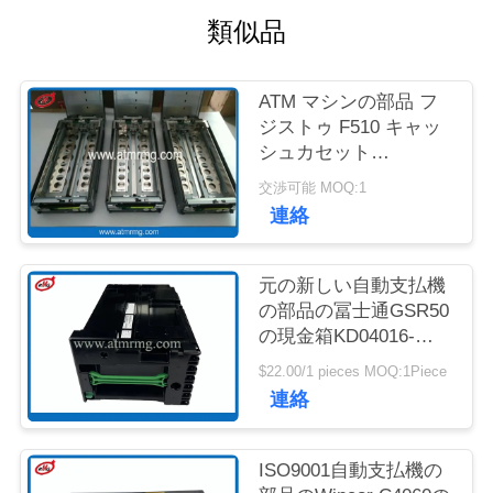
質
類似品
管
理
ATM マシンの部品 フ
ジストゥ F510 キャッ
シュカセット
お
KD03300-C700 キング
交渉可能 MOQ:1
キャッサー キャッシュ
連絡
問
カセット
い
元の新しい自動支払機
合
の部品の冨士通GSR50
の現金箱KD04016-
わ
D001
$22.00/1 pieces MOQ:1Piece
せ
連絡
ニ
ISO9001自動支払機の