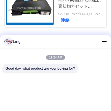
部品のWincor C4060の
ュ
棄却物カセット
1750207552
ー
$22.00/1 pieces MOQ:1Piece
01750207552
連絡
ス
人気カテゴリ
すべて
事
tang
例
自動支払機の予備品
自動支払機機械部品
11:24 AM
引
Good day, what product are you looking for?
wincor 自動支払機の
NCR 自動支払機の部
部品
品
金
を
NMD 自動支払機の部
Diebold 自動支払機の
品
部品
求
め