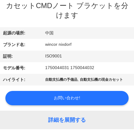
ち
カセットCMDノート ブラケットを分
に
けます
つ
起源の場所:
中国
い
wincor nixdorf
ブランド名:
て
ISO9001
証明:
工
1750044031 1750044032
モデル番号:
場
,
ハイライト:
自動支払機の予備品
自動支払機の現金カセット
見
お問い合わせ!
学
詳細を展開する
品