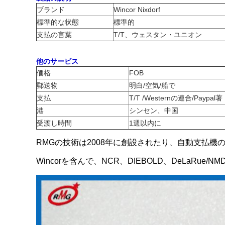
ブランド
Wincor Nixdorf
標準的な状態
標準的
支払の言葉
T/T、ウェスタン・ユニオン
他のサービス
価格
FOB
郵送物
明白/空気/船で
支払
T/T /Westernの連合/Paypal著
港
シンセン、中国
受渡し時間
1週以内に
RMGの技術は2008年に創設されたり、自動支払
Wincorを含んで、NCR、DIEBOLD、DeLaRue/