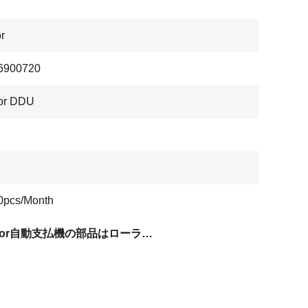
r
6900720
or DDU
0pcs/Month
Wincor自動支払機の部品はローラーをフィード