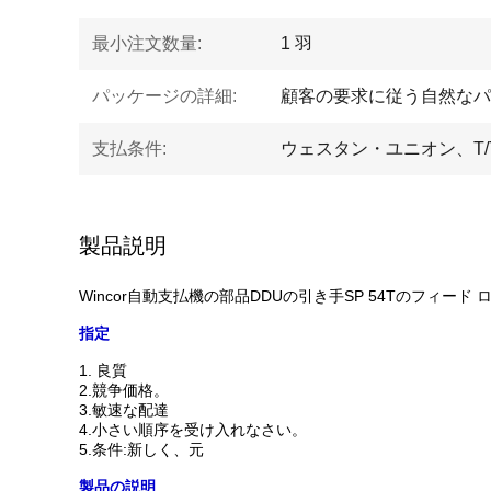
最小注文数量:
1 羽
パッケージの詳細:
顧客の要求に従う自然なパ
支払条件:
ウェスタン・ユニオン、T/T、
製品説明
Wincor自動支払機の部品DDUの引き手SP 54Tのフィード ローラー
指定
1. 良質
2.競争価格。
3.敏速な配達
4.小さい順序を受け入れなさい。
5.条件:新しく、元
製品の説明