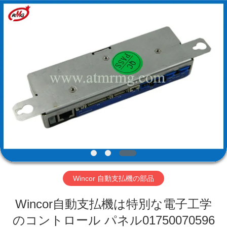
Copyright
©
2017
-
2026
Shenzhen
Rong
Mei
Guang
ホ
Science
And
Technology
ー
Co.,
Ltd..
All
ム
Rights
Reserved.
製
品
Wincor 自動支払機の部品
私
Wincor自動支払機は特別な電子工学
た
のコントロール パネル01750070596