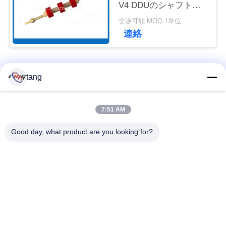
V4 DDUのシャフトが
ュ
付いている赤い引き手
交渉可能 MOQ:1単位
Sp
ー
連絡
ス
人気カテゴリ
すべて
tang
事
例
自動支払機の予備品
自動支払機機械部品
7:51 AM
Good day, what product are you looking for?
wincor 自動支払機の
NCR 自動支払機の部
引
部品
品
金
を
NMD 自動支払機の部
Diebold 自動支払機の
品
部品
求
め
日立自動支払機の部