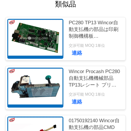
質
類似品
管
PC280 TP13 Wincor自
理
動支払機の部品は印刷
制御機構板
01750189334に領収証
お
交渉可能 MOQ:1単位
を出す
連絡
問
い
Wincor Procash PC280
自動支払機機械部品
合
TP13レシート プリン
ター
わ
交渉可能 MOQ:1単位
連絡
せ
01750192140 Wincor自
ニ
動支払機の部品CMD