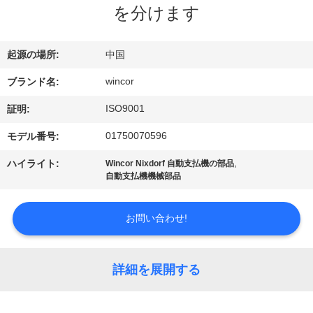
ち
を分けます
に
つ
起源の場所:
中国
い
wincor
ブランド名:
て
ISO9001
証明:
01750070596
モデル番号:
工
,
ハイライト:
Wincor Nixdorf 自動支払機の部品
自動支払機機械部品
場
見
お問い合わせ!
学
詳細を展開する
品