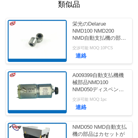
質
類似品
管
栄光のDelarue
理
NMD100 NMD200
NMD自動支払機の部品
NQ軸受け4*8*8
お
交渉可能 MOQ:10PCS
A001593
連絡
問
い
A009399自動支払機機
械部品NMD100
合
NMD050ディスペンサ
ーNF300の一突きモー
わ
交渉可能 MOQ:1pc
ター
連絡
せ
NMD050 NMD自動支払
ニ
機の部品はカセットが