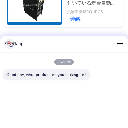
付いている現金自動支
ュ
払機4チャネルを
交渉可能 MOQ:1PCS
ー
連絡
ス
人気カテゴリ
すべて
tang
事
例
自動支払機の予備品
自動支払機機械部品
2:43 PM
Good day, what product are you looking for?
wincor 自動支払機の
NCR 自動支払機の部
引
部品
品
金
を
NMD 自動支払機の部
Diebold 自動支払機の
品
部品
求
め
日立自動支払機の部