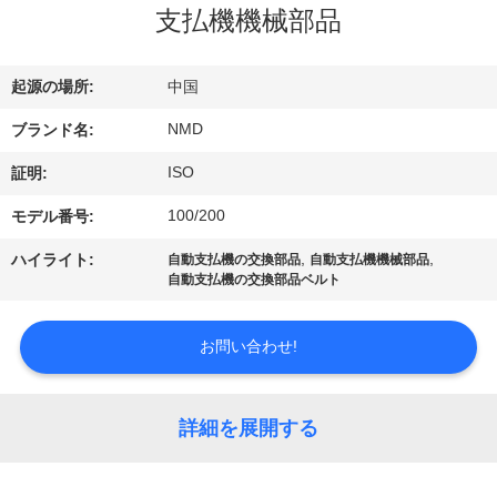
ち
支払機機械部品
に
つ
起源の場所:
中国
い
NMD
ブランド名:
て
ISO
証明:
100/200
モデル番号:
工
,
,
ハイライト:
自動支払機の交換部品
自動支払機機械部品
自動支払機の交換部品ベルト
場
見
お問い合わせ!
学
詳細を展開する
品