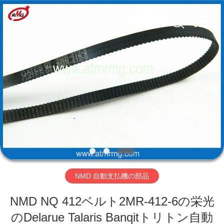
Copyright
©
2017
-
2026
Shenzhen
Rong
Mei
Guang
ホ
Science
And
Technology
ー
Co.,
Ltd..
All
ム
Rights
Reserved.
製
品
NMD 自動支払機の部品
私
NMD NQ 412ベルト2MR-412-6の栄光
た
のDelarue Talaris Banqitトリトン自動