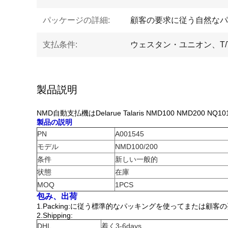
パッケージの詳細:
顧客の要求に従う自然なパ
支払条件:
ウェスタン・ユニオン、T/
製品説明
NMD自動支払機はDelarue Talaris NMD100 NMD200 
製品の説明
PN
A001545
モデル
NMD100/200
条件
新しい一般的
状態
在庫
MOQ
1PCS
包み、出荷
1.Packing:に従う標準的なパッキングを使ってまたは顧客
2.Shipping:
DHL
着く3-6days