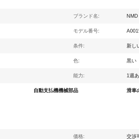
ブランド名:
NMD
モデル番号:
A001
条件:
新し
色:
黒い
能力:
1週あ
自動支払機機械部品
滑車
価格:
交渉