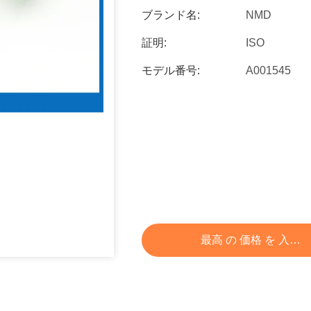
ブランド名:
NMD
証明:
ISO
モデル番号:
A001545
最高 の 価格 を 入手