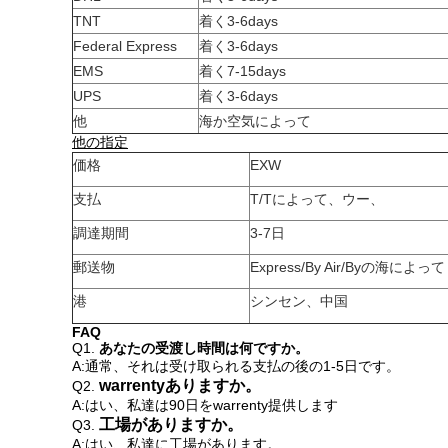
TNT
着く3-6days
Federal Express
着く3-6days
EMS
着く7-15days
UPS
着く3-6days
他
海か空気によって
他の指定
価格
EXW
支払
T/Tによって、ウー、
調達期間
3-7日
郵送物
Express/By Air/Byの海によって
港
シンセン、中国
FAQ
Q1.
あなたの受渡し時間は何ですか。
A:通常、それは受け取られる支払の後の1-5日です。
warrentyありますか。
Q2.
A:はい、私達は90日をwarrenty提供します
工場がありますか。
Q3.
A:はい、私達に工場があります。