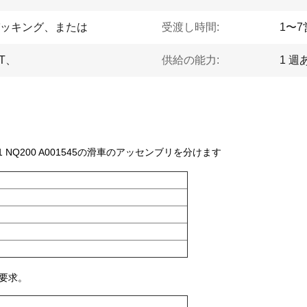
ッキング、または
受渡し時間:
1〜
T、
供給の能力:
1 週
NQ101 NQ200 A001545の滑車のアッセンブリを分けます
の要求。