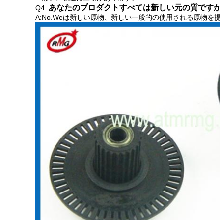
あなたのプロダクトすべては新しい元の質です
Q4.
A:No.Weは
新しい原物、新しい一般的の使用される原物を