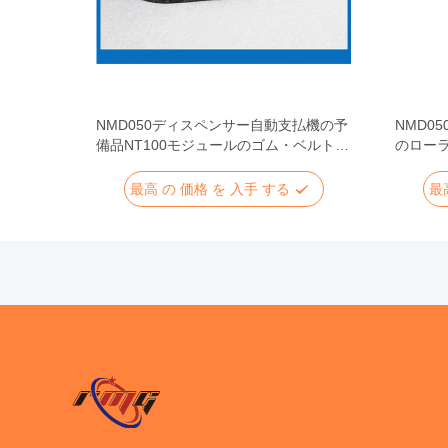
動支払機の予
NMD050ディスペンサー自動支払機の予
NMD0
NFのゴム
備品NT100モジュールのゴム・ベルト
のロー
A006320
車輪を
最高 の 価格 を 入手 する
最