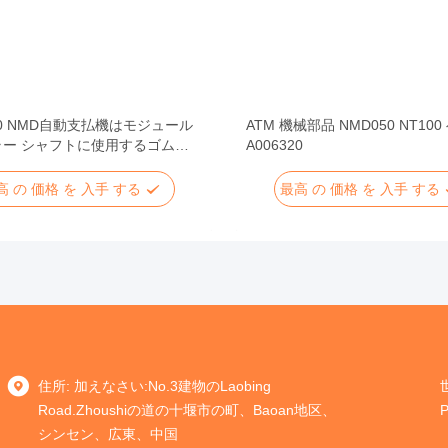
50 NMD自動支払機はモジュール
ATM 機械部品 NMD050 NT10
ラー シャフトに使用するゴム製
A006320
分ける
高 の 価格 を 入手 する
最高 の 価格 を 入手 する
住所: 加えなさい:No.3建物のLaobing
Road.Zhoushiの道の十堰市の町、Baoan地区、
シンセン、広東、中国