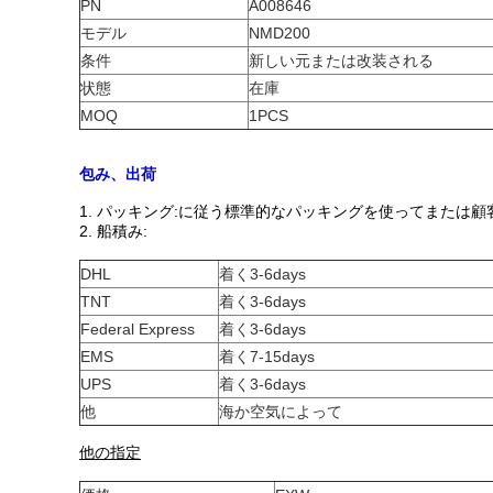
PN
A008646
モデル
NMD200
条件
新しい元または改装される
状態
在庫
MOQ
1PCS
包み、出荷
1.
パッキング:に従う標準的なパッキングを使ってまたは顧
2. 船積み:
DHL
着く3-6days
TNT
着く3-6days
Federal Express
着く3-6days
EMS
着く7-15days
UPS
着く3-6days
他
海か空気によって
他の指定