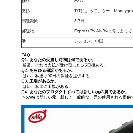
価格
EXW
支払
T/Tによって、ウー、Moneygr
調達期間
3-7日
郵送物
Express/By Air/Byの海によって
港
シンセン、中国
FAQ
Q1. あなたの受渡し時間は何であるか。
:通常、それは支払が受け取った1-5日後ある。
Q2.
あらゆる保証があるか。
:はい、私達は90日の保証を提供する
Q3.
工場があるか。
:はい、私達に工場がある。
Q4.
あなたのプロダクトすべては新しい元の質であるか。
:No.Weは新しい元、新しく一般的な、元の使用される提