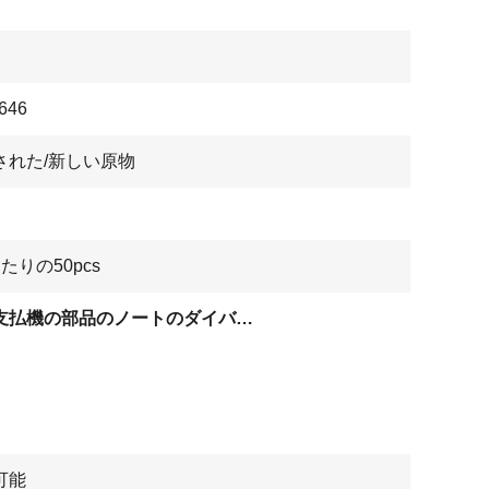
646
された/新しい原物
たりの50pcs
自動支払機の部品のノートのダイバーターのアッセンブリ
可能