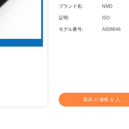
ブランド名:
NMD
証明:
ISO
モデル番号:
A008646
最高 の 価格 を 入手