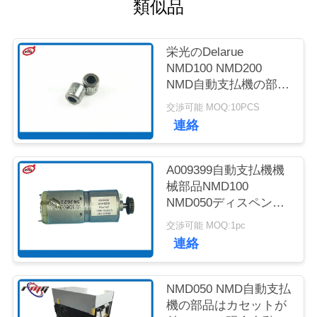
質
類似品
管
栄光のDelarue
理
NMD100 NMD200
NMD自動支払機の部品
NQ軸受け4*8*8
交渉可能 MOQ:10PCS
お
A001593
連絡
問
い
A009399自動支払機機
械部品NMD100
合
NMD050ディスペンサ
ーNF300の一突きモー
わ
交渉可能 MOQ:1pc
ター
連絡
せ
NMD050 NMD自動支払
ニ
機の部品はカセットが