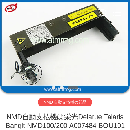
Copyright
©
2017
-
2026
Shenzhen
Rong
Mei
Guang
ホ
Science
And
Technology
ー
Co.,
Ltd..
All
ム
Rights
Reserved.
製
品
NMD 自動支払機の部品
私
NMD自動支払機は栄光Delarue Talaris
た
Banqit NMD100/200 A007484 BOU101