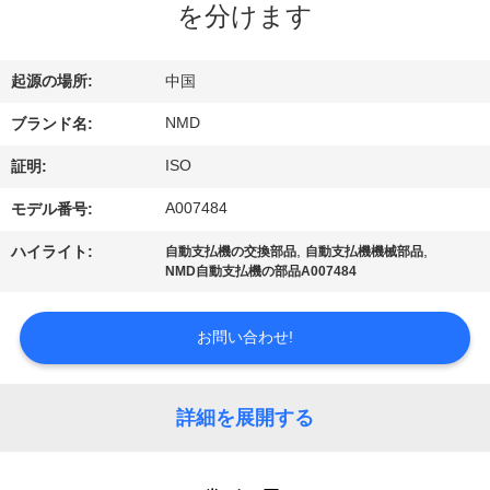
ち
を分けます
に
つ
起源の場所:
中国
い
NMD
ブランド名:
ISO
て
証明:
A007484
モデル番号:
工
,
,
ハイライト:
自動支払機の交換部品
自動支払機機械部品
NMD自動支払機の部品A007484
場
見
お問い合わせ!
学
詳細を展開する
品