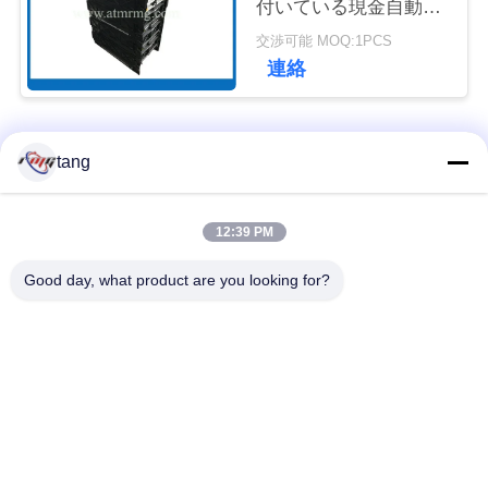
付いている現金自動支
ュ
払機4チャネルを
交渉可能 MOQ:1PCS
ー
連絡
ス
人気カテゴリ
すべて
tang
事
例
自動支払機の予備品
自動支払機機械部品
12:39 PM
Good day, what product are you looking for?
wincor 自動支払機の
NCR 自動支払機の部
引
部品
品
金
NMD 自動支払機の部
Diebold 自動支払機の
を
品
部品
求
め
日立自動支払機の部