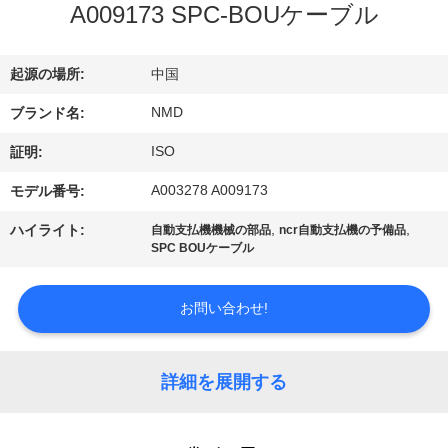
ち
A009173 SPC-BOUケーブル
に
つ
起源の場所:
中国
い
NMD
ブランド名:
ISO
て
証明:
A003278 A009173
モデル番号:
工
,
,
ハイライト:
自動支払機機械の部品
ncr自動支払機の予備品
SPC BOUケーブル
場
見
お問い合わせ!
学
詳細を展開する
品