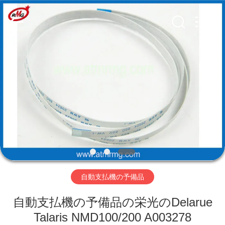
Copyright
©
2017
-
2026
Shenzhen
Rong
Mei
Guang
ホ
Science
And
Technology
ー
Co.,
Ltd..
All
ム
Rights
Reserved.
製
品
自動支払機の予備品
私
自動支払機の予備品の栄光のDelarue
た
Talaris NMD100/200 A003278