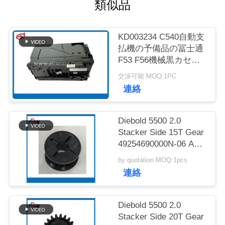
質
類似品
管
KD003234 C540自動支
理
払機の予備品の冨士通
F53 F56機械黒カセッ
ト
交渉可能 MOQ:1PC
お
連絡
問
い
Diebold 5500 2.0
Stacker Side 15T Gear
合
49254690000N-06 ATM
Spare Part
わ
by quotation MOQ:1pcs
連絡
せ
Diebold 5500 2.0
ニ
Stacker Side 20T Gear