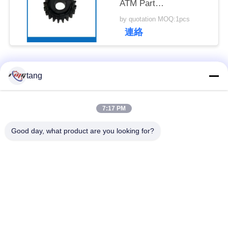
ATM Part
ュ
49254690000N-07
by quotation MOQ:1pcs
ー
連絡
ス
人気カテゴリ
すべて
tang
事
例
自動支払機の予備品
自動支払機機械部品
7:17 PM
Good day, what product are you looking for?
wincor 自動支払機の
NCR 自動支払機の部
引
部品
品
金
NMD 自動支払機の部
Diebold 自動支払機の
を
品
部品
求
め
日立自動支払機の部