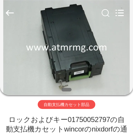
Copyright
©
2017
-
2026
Shenzhen
Rong
Mei
Guang
ホ
Science
And
Technology
ー
Co.,
Ltd..
All
ム
Rights
Reserved.
製
品
自動支払機カセット部品
私
ロックおよびキー01750052797の自
た
動支払機カセットwincorのnixdorfの通