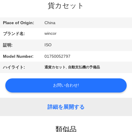
ち
貨カセット
に
つ
Place of Origin:
China
い
wincor
ブランド名:
て
ISO
証明:
Model Number:
01750052797
工
,
ハイライト:
通貨カセット
自動支払機の予備品
場
お問い合わせ!
見
学
詳細を展開する
品
類似品