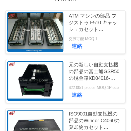
質
管
ATM マシンの部品 フ
ジストゥ F510 キャッ
理
シュカセット
KD03300-C700 キング
交渉可能 MOQ:1
キャッサー キャッシュ
お
連絡
カセット
問
元の新しい自動支払機
い
の部品の冨士通GSR50
の現金箱KD04016-
合
D001
$22.00/1 pieces MOQ:1Piece
わ
連絡
せ
ISO9001自動支払機の
部品のWincor C4060の
ニ
棄却物カセット