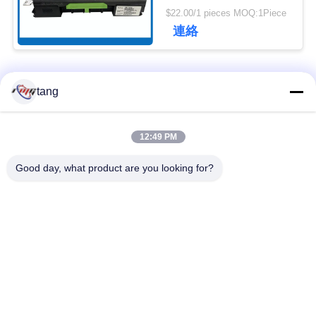
1750207552
ュ
$22.00/1 pieces MOQ:1Piece
01750207552
連絡
ー
ス
人気カテゴリ
すべて
tang
事
自動支払機の予備品
自動支払機機械部品
12:49 PM
例
Good day, what product are you looking for?
wincor 自動支払機の
NCR 自動支払機の部
部品
品
引
金
NMD 自動支払機の部
Diebold 自動支払機の
を
品
部品
求
日立自動支払機の部
自動支払機銀行機械
め
品