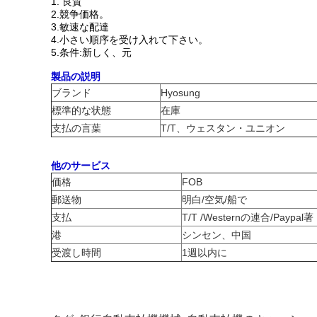
1.
良質
2.競争価格。
3.敏速な配達
4.小さい順序を受け入れて下さい。
5.条件:新しく、元
製品の説明
ブランド
Hyosung
標準的な状態
在庫
支払の言葉
T/T、ウェスタン・ユニオン
他のサービス
価格
FOB
郵送物
明白/空気/船で
支払
T/T /Westernの連合/Paypal著
港
シンセン、中国
受渡し時間
1週以内に