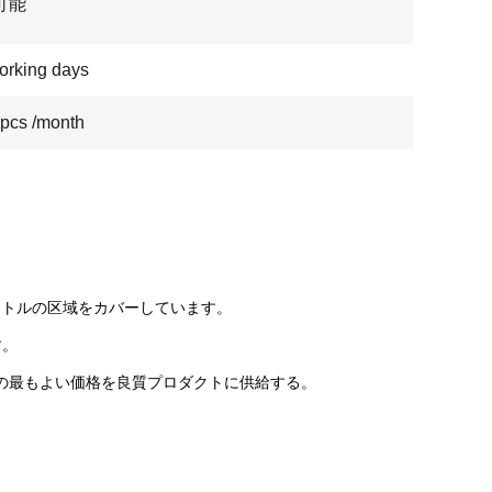
可能
orking days
pcs /month
ートルの区域をカバーしています。
す。
めの最もよい価格を良質プロダクトに供給する。