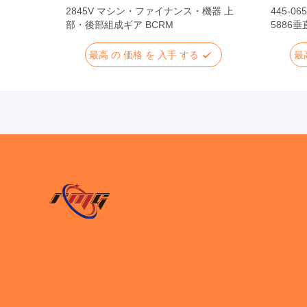
ガイド ヒ
2845V マシン・ファイナンス・機器 上
445-0
部・後部組成ギア BCRM
5886
最高 の 価格 を 入手 する
最