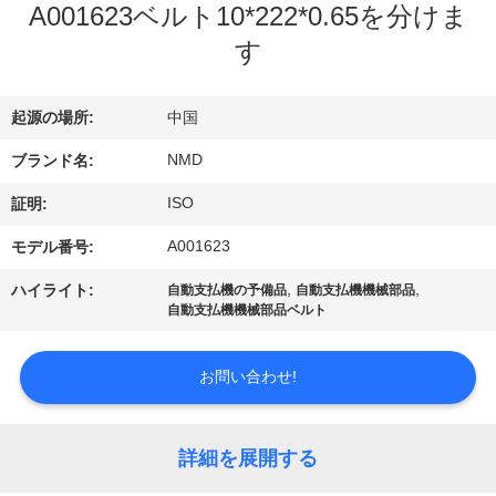
ち
A001623ベルト10*222*0.65を分けま
に
す
つ
起源の場所:
中国
い
NMD
ブランド名:
て
ISO
証明:
工
A001623
モデル番号:
,
,
場
ハイライト:
自動支払機の予備品
自動支払機機械部品
自動支払機機械部品ベルト
見
お問い合わせ!
学
詳細を展開する
品