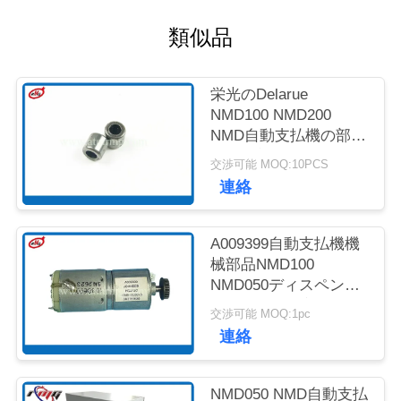
質
類似品
管
理
栄光のDelarue
NMD100 NMD200
NMD自動支払機の部品
お
NQ軸受け4*8*8
交渉可能 MOQ:10PCS
問
A001593
連絡
い
A009399自動支払機機
合
械部品NMD100
わ
NMD050ディスペンサ
ーNF300の一突きモー
交渉可能 MOQ:1pc
せ
ター
連絡
ニ
NMD050 NMD自動支払