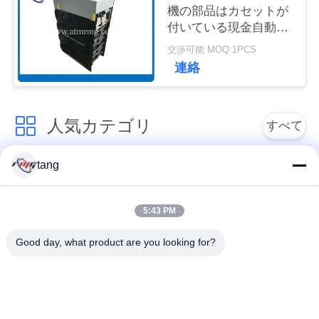
機の部品はカセットが
ュ
付いている現金自動支
ー
払機4チャネルを
交渉可能 MOQ:1PCS
連絡
ス
事
人気カテゴリ
すべて
例
tang
自動支払機の予備品
自動支払機機械部品
引
5:43 PM
wincor 自動支払機の
NCR 自動支払機の部
金
部品
品
Good day, what product are you looking for?
を
NMD 自動支払機の部
Diebold 自動支払機の
求
品
部品
め