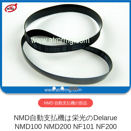
Copyright
©
2017
-
2026
Shenzhen
Rong
Mei
Guang
ホ
Science
And
Technology
ー
Co.,
Ltd..
All
ム
Rights
Reserved.
製
品
NMD 自動支払機の部品
私
NMD自動支払機は栄光のDelarue
た
NMD100 NMD200 NF101 NF200