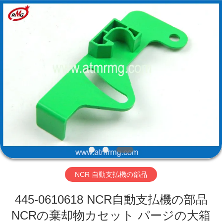
Copyright
©
2017
-
2026
Shenzhen
Rong
Mei
Guang
ホ
Science
And
Technology
ー
Co.,
Ltd..
All
ム
Rights
Reserved.
製
品
NCR 自動支払機の部品
私
445-0610618 NCR自動支払機の部品
た
NCRの棄却物カセット パージの大箱