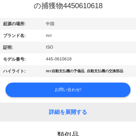
ち
の捕獲物4450610618
に
つ
起源の場所:
中国
い
ncr
ブランド名:
て
ISO
証明:
445-0610618
モデル番号:
工
,
ハイライト:
ncr自動支払機の予備品
自動支払機の交換部品
場
お問い合わせ!
見
学
詳細を展開する
品
類似品