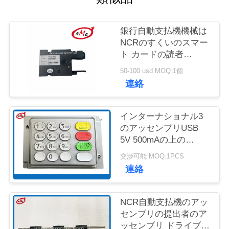
質
管
銀行自動支払機機械は
NCRのすくいのスマー
理
ト カードの読者
4450704253を445-
50-100 usd MOQ:1個
0704253分ける
お
連絡
問
インターナショナル3
い
のアッセンブリUSB
5V 500mAの上の
合
4450745408のNCR自
交渉可能 MOQ:1PCS
わ
動支払機の部品EPP
連絡
せ
NCR自動支払機のアッ
センブリの提出者のア
ニ
ッセンブリ ドライブ