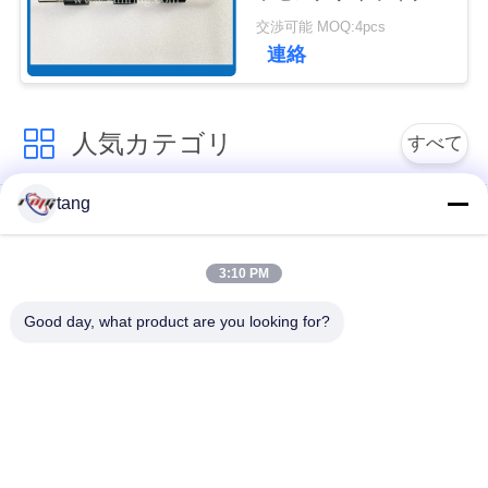
シャフトのタイミング
ュ
交渉可能 MOQ:4pcs
ディスク4450672124
連絡
ー
ス
人気カテゴリ
すべて
事
tang
自動支払機の予備品
自動支払機機械部品
例
3:10 PM
wincor 自動支払機の
NCR 自動支払機の部
引
部品
品
Good day, what product are you looking for?
金
NMD 自動支払機の部
Diebold 自動支払機の
を
品
部品
求
日立自動支払機の部
自動支払機銀行機械
め
品