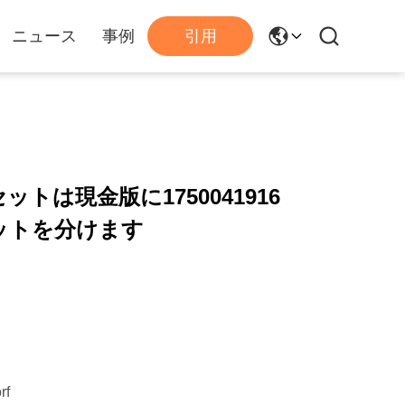
ニュース
事例
引用
ットは現金版に1750041916
セットを分けます
rf