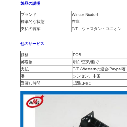
製品の説明
ブランド
Wincor Nixdorf
標準的な状態
在庫
支払の言葉
T/T、ウェスタン・ユニオン
他のサービス
価格
FOB
郵送物
明白/空気/船で
支払
T/T /Westernの連合/Paypal著
港
シンセン、中国
受渡し時間
1週以内に