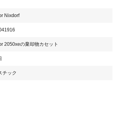
r Nixdorf
041916
cor 2050xeの棄却物カセット
日
スチック