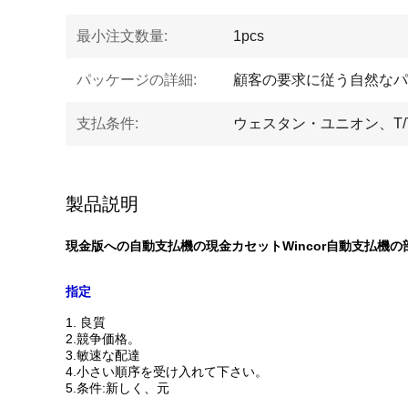
最小注文数量:
1pcs
パッケージの詳細:
顧客の要求に従う自然なパ
支払条件:
ウェスタン・ユニオン、T/T、
製品説明
現金版への自動支払機の現金カセットWincor自動支払機の部17
指定
1. 良質
2.競争価格。
3.敏速な配達
4.小さい順序を受け入れて下さい。
5.条件:新しく、元