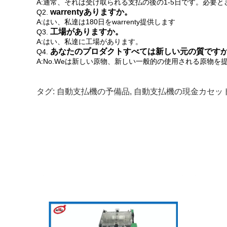
A:通常、それは受け取られる支払の後の1-5日です。必要
warrentyありますか。
Q2.
A:はい、私達は180日をwarrenty提供します
工場がありますか。
Q3.
A:はい、私達に工場があります。
あなたのプロダクトすべては新しい元の質です
Q4.
A:No.Weは
新しい原物、新しい一般的の使用される原物を
タグ:
自動支払機の予備品
,
自動支払機の現金カセッ